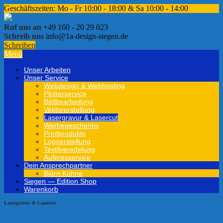
Geschäftszeiten: Mo - Fr 10:00 - 18:00 & Sa 10:00 - 14:00
Ruf uns an
+49 160 - 20 29 023
Schreib uns
info@1a-design-siegen.de
Schreiben
Menü
Unser Arbei­ten
Unser Ser­vice
Web­de­sign & Web­ho­sting
Plot­ter­ser­vice
Bild­be­ar­bei­tung
Vek­to­rer­stel­lung
Laser­gra­vur & Laser­cut
Wer­be­ge­schenke
Print­pro­dukte
Logo­er­stel­lung
Tex­til­ver­ede­lung
Auf­pres­ser­vice
Dein Ansprech­part­ner
Björn Kühne
Sie­gen — Edi­tion Shop
Waren­korb
Laser­gra­vur & Laser­cut