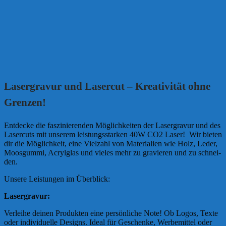
Laser­gra­vur und Laser­cut – Krea­ti­vi­tät ohne
Gren­zen!
Ent­decke die fas­zi­nie­ren­den Mög­lich­kei­ten der Laser­gra­vur und des
Laser­cuts mit unse­rem lei­stungs­star­ken 40W CO2 Laser! Wir bie­ten
dir die Mög­lich­keit, eine Viel­zahl von Mate­ria­lien wie Holz, Leder,
Moos­gummi, Acryl­glas und vie­les mehr zu gra­vie­ren und zu schnei­
den.
Unsere Lei­stun­gen im Über­blick:
Laser­gra­vur:
Ver­leihe dei­nen Pro­duk­ten eine per­sön­li­che Note! Ob Logos, Texte
oder indi­vi­du­elle Designs. Ideal für Geschenke, Wer­be­mit­tel oder