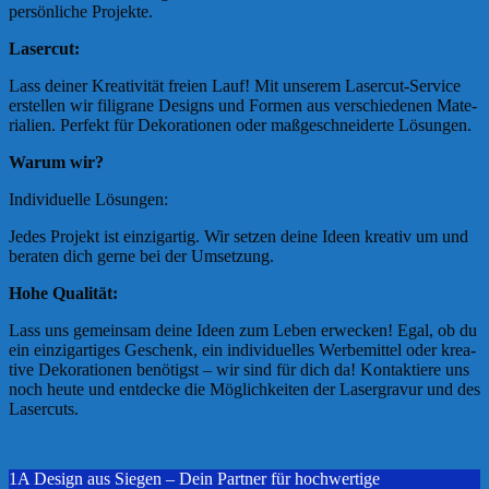
per­sön­li­che Pro­jekte.
Laser­cut:
Lass dei­ner Krea­ti­vi­tät freien Lauf! Mit unse­rem Laser­cut-Ser­vice
erstel­len wir fili­grane Designs und For­men aus ver­schie­de­nen Mate­
ria­lien. Per­fekt für Deko­ra­tio­nen oder maß­ge­schnei­derte Lösun­gen.
Warum wir?
Indi­vi­du­elle Lösun­gen:
Jedes Pro­jekt ist ein­zig­ar­tig. Wir set­zen deine Ideen krea­tiv um und
bera­ten dich gerne bei der Umset­zung.
Hohe Qua­li­tät:
Lass uns gemein­sam deine Ideen zum Leben erwecken! Egal, ob du
ein ein­zig­ar­ti­ges Geschenk, ein indi­vi­du­el­les Wer­be­mit­tel oder krea­
tive Deko­ra­tio­nen benö­tigst – wir sind für dich da! Kon­tak­tiere uns
noch heute und ent­decke die Mög­lich­kei­ten der Laser­gra­vur und des
Laser­cuts.
1A Design aus Siegen – Dein Partner für hochwertige